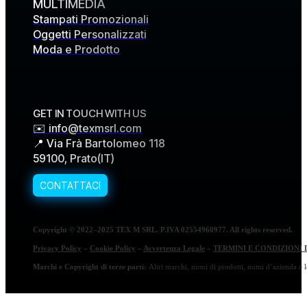
MULTIMEDIA
Stampati Promozionali
Oggetti Personalizzati
Moda e Prodotto
GET IN TOUCH WITH US
✉️ info@texmsrl.com
📍 Via Frà Bartolomeo 118
59100, Prato(IT)
Copyright © 2022–2025 TEX M SRL. P.IVA 02554960977. All rights reserved.
Privacy Policy
–
Cookie Policy
–
Avvertenza Legale
–
TERMINI E CONDIZIONI 
Marchi e Copyright di terze parti:
Altri marchi, nomi di prodotti, nomi d’azienda e lo