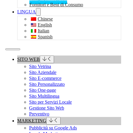
Fornitori e Beni di Consumo
LINGUA
Chinese
English
Italian
Spanish
SITO WEB
Sito Vetrina
Sito Aziendale
Sito E-commerce
Sito Personalizzato
Sito One-page
Sito Multilingua
Sito per Servizi Locale
Gestione Sito Web
Preventivo
MARKETING
Pubblicità su Google Ads