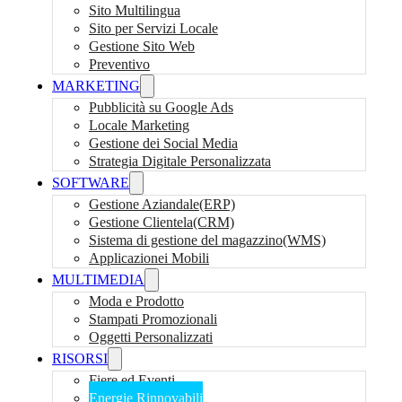
Sito Multilingua
Sito per Servizi Locale
Gestione Sito Web
Preventivo
MARKETING
Pubblicità su Google Ads
Locale Marketing
Gestione dei Social Media
Strategia Digitale Personalizzata
SOFTWARE
Gestione Aziandale(ERP)
Gestione Clientela(CRM)
Sistema di gestione del magazzino(WMS)
Applicazionei Mobili
MULTIMEDIA
Moda e Prodotto
Stampati Promozionali
Oggetti Personalizzati
RISORSI
Fiere ed Eventi
Energie Rinnovabili