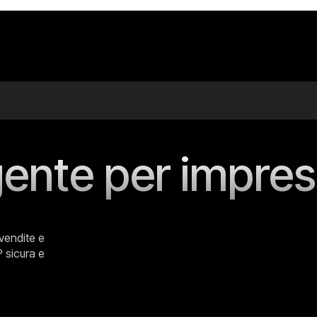
igente per impr
 vendite e
 sicura e