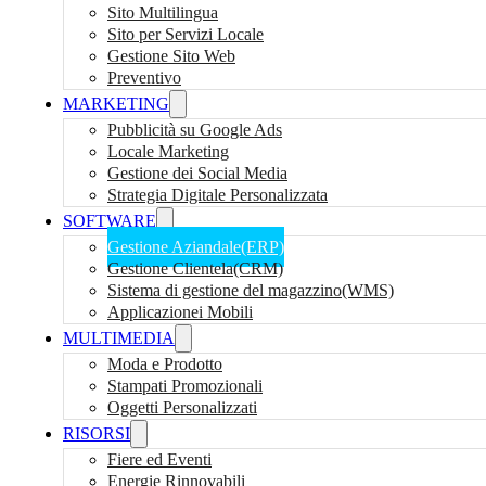
Sito Multilingua
Sito per Servizi Locale
Gestione Sito Web
Preventivo
MARKETING
Pubblicità su Google Ads
Locale Marketing
Gestione dei Social Media
Strategia Digitale Personalizzata
SOFTWARE
Gestione Aziandale(ERP)
Gestione Clientela(CRM)
Sistema di gestione del magazzino(WMS)
Applicazionei Mobili
MULTIMEDIA
Moda e Prodotto
Stampati Promozionali
Oggetti Personalizzati
RISORSI
Fiere ed Eventi
Energie Rinnovabili