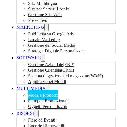
Sito Multilingua
Sito per Servizi Locale
Gestione Sito Web
Preventivo
MARKETING
Pubblicità su Google Ads
Locale Marketing
Gestione dei Social Media
Strategia Digitale Personalizzata
SOFTWARE
Gestione Aziandale(ERP)
Gestione Clientela(CRM)
Sistema di gestione del magazzino(WMS)
Applicazionei Mobili
MULTIMEDIA
Moda e Prodotto
Stampati Promozionali
Oggetti Personalizzati
RISORSI
Fiere ed Eventi
Energie Rinnovabili