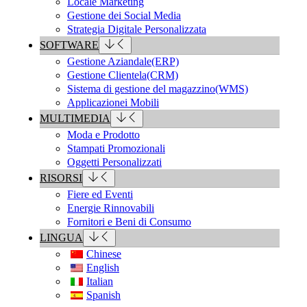
Locale Marketing
Gestione dei Social Media
Strategia Digitale Personalizzata
SOFTWARE
Gestione Aziandale(ERP)
Gestione Clientela(CRM)
Sistema di gestione del magazzino(WMS)
Applicazionei Mobili
MULTIMEDIA
Moda e Prodotto
Stampati Promozionali
Oggetti Personalizzati
RISORSI
Fiere ed Eventi
Energie Rinnovabili
Fornitori e Beni di Consumo
LINGUA
Chinese
English
Italian
Spanish