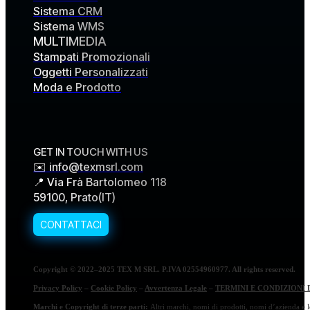
Sistema CRM
Sistema WMS
MULTIMEDIA
Stampati Promozionali
Oggetti Personalizzati
Moda e Prodotto
GET IN TOUCH WITH US
✉️ info@texmsrl.com
📍 Via Frà Bartolomeo 118
59100, Prato(IT)
Copyright © 2022–2025 TEX M SRL. P.IVA 02554960977. All rights reserved.
Privacy Policy
–
Cookie Policy
–
Avvertenza Legale
–
TERMINI E CONDIZIONI 
Marchi e Copyright di terze parti:
Altri marchi, nomi di prodotti, nomi d’azienda e lo