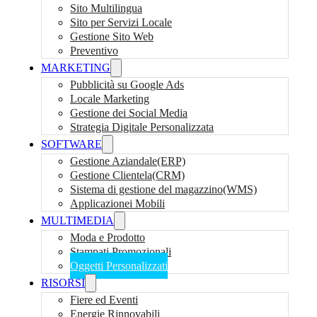
Sito Multilingua
Sito per Servizi Locale
Gestione Sito Web
Preventivo
MARKETING
Pubblicità su Google Ads
Locale Marketing
Gestione dei Social Media
Strategia Digitale Personalizzata
SOFTWARE
Gestione Aziandale(ERP)
Gestione Clientela(CRM)
Sistema di gestione del magazzino(WMS)
Applicazionei Mobili
MULTIMEDIA
Moda e Prodotto
Stampati Promozionali
Oggetti Personalizzati
RISORSI
Fiere ed Eventi
Energie Rinnovabili