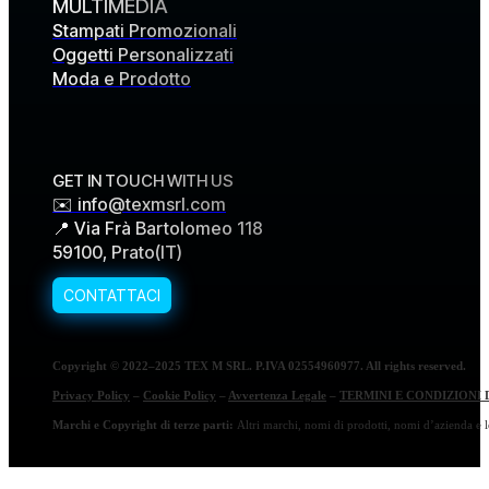
MULTIMEDIA
Stampati Promozionali
Oggetti Personalizzati
Moda e Prodotto
GET IN TOUCH WITH US
✉️ info@texmsrl.com
📍 Via Frà Bartolomeo 118
59100, Prato(IT)
Copyright © 2022–2025 TEX M SRL. P.IVA 02554960977. All rights reserved.
Privacy Policy
–
Cookie Policy
–
Avvertenza Legale
–
TERMINI E CONDIZIONI 
Marchi e Copyright di terze parti:
Altri marchi, nomi di prodotti, nomi d’azienda e lo